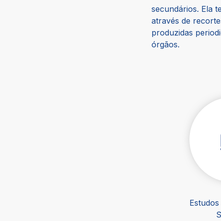
secundários. Ela 
através de recort
produzidas period
órgãos.
Estudos
S