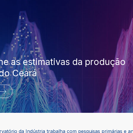
 as estimativas da produção
 do Ceará
vatório da Indústria trabalha com pesquisas primárias e an