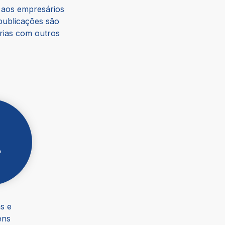
s aos empresários
 publicações são
rias com outros
s e
ens