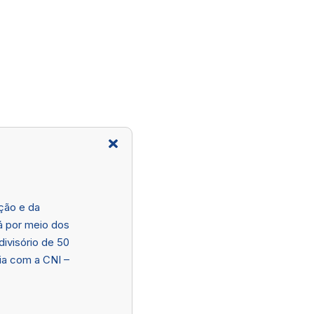
ção e da
á por meio dos
divisório de 50
ia com a CNI –